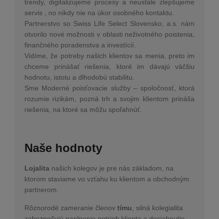
trendy, digitalizujeme procesy a neustále zlepšujeme
servis , no nikdy nie na úkor osobného kontaktu.
Partnerstvo so Swiss Life Select Slovensko, a.s. nám
otvorilo nové možnosti v oblasti neživotného poistenia,
finančného poradenstva a investícií.
Vidíme, že potreby našich klientov sa menia, preto im
chceme prinášať riešenia, ktoré im dávajú väčšiu
hodnotu, istotu a dlhodobú stabilitu.
Sme Moderné poisťovacie služby – spoločnosť, ktorá
rozumie rizikám, pozná trh a svojim klientom prináša
riešenia, na ktoré sa môžu spoľahnúť.
Naše hodnoty
Lojalita
našich kolegov je pre nás základom, na
ktorom staviame vo vzťahu ku klientom a obchodným
partnerom.
Rôznorodé zameranie členov
tímu
, silná kolegialita
zabezpečujú naplnenie potrieb klienta a dosiahnutie