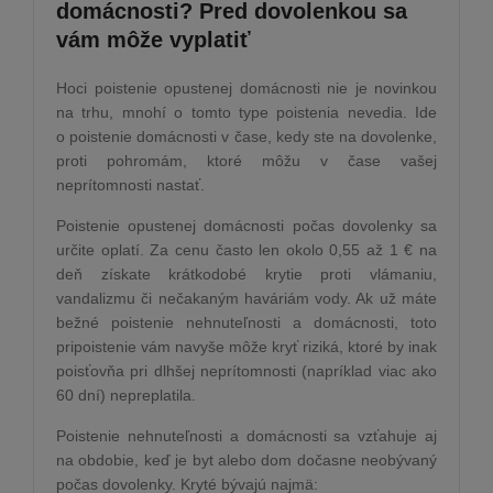
domácnosti? Pred dovolenkou sa
vám môže vyplatiť
Hoci poistenie opustenej domácnosti nie je novinkou
na trhu, mnohí o tomto type poistenia nevedia. Ide
o poistenie domácnosti v čase, kedy ste na dovolenke,
proti pohromám, ktoré môžu v čase vašej
neprítomnosti nastať.
Poistenie opustenej domácnosti počas dovolenky sa
určite oplatí. Za cenu často len okolo 0,55 až 1 € na
deň získate krátkodobé krytie proti vlámaniu,
vandalizmu či nečakaným haváriám vody. Ak už máte
bežné poistenie nehnuteľnosti a domácnosti, toto
pripoistenie vám navyše môže kryť riziká, ktoré by inak
poisťovňa pri dlhšej neprítomnosti (napríklad viac ako
60 dní) nepreplatila.
Poistenie nehnuteľnosti a domácnosti sa vzťahuje aj
na obdobie, keď je byt alebo dom dočasne neobývaný
počas dovolenky. Kryté bývajú najmä: