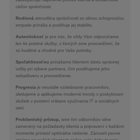
cieľov spoločnosti.
Rodinná
atmosféra spoločnosti so silnou schopnosťou
empatie prináša a posilňuje jej stabilitu.
Autentickosť
je pre nás, že vždy Vám odporúčame
len tie poistné služby, o ktorých sme presvedčení, že
sú kvalitné a vhodné pre Vaše potreby.
Spoľahlivosťou
prinášame klientom istotu správnej
voľby pri výbere partnera, čím posilňujeme jeho
sebadôveru a presvedčenie.
Progresia
je neustále vzdelávanie pracovníkov,
sledujeme a aplikujeme moderné trendy v poskytovaní
služieb v poistení vrátane využívania IT a sociálnych
sietí.
Proklientský prístup,
sme tím odborníkov silne
zameraný na požiadavky klienta a pripravení v každom
momente priniesť optimálne riešenie. Zároveň pevne