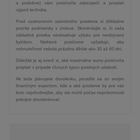
a podobne) vám poisťovňa zabezpečí a preplatí
výjazd technika.
Pred uzatvorením samotného poistenia si dôkladne
pozrite podmienky v zmluve. Skontrolujte si, či vaša
základná poistka neobsahuje výluku pre neobývaný
byt/dom. Niektoré poisťovne vyžadujú, aby
nehnuteľnosť nebola prázdna dlhšie ako 30 až 60 dní.
Dôležité je aj overiť si, aké maximálne sumy poisťovňa
preplatí v prípade rôznych typov poistných udalostí.
Ak teda plánujete dovolenku, poraďte sa so svojim
finančným expertom, kde a aké poistenie by pre vás
bolo najvhodnejšie, aby ste mohli počas neprítomnosti
pokojne dovolenkovať.