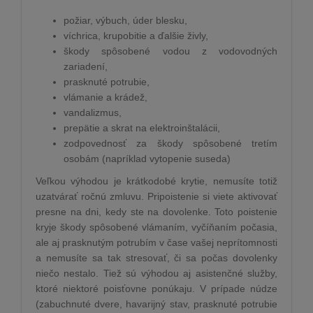
požiar, výbuch, úder blesku,
víchrica, krupobitie a ďalšie živly,
škody spôsobené vodou z vodovodných
zariadení,
prasknuté potrubie,
vlámanie a krádež,
vandalizmus,
prepätie a skrat na elektroinštalácii,
zodpovednosť za škody spôsobené tretím
osobám (napríklad vytopenie suseda)
Veľkou výhodou je krátkodobé krytie, nemusíte totiž
uzatvárať ročnú zmluvu. Pripoistenie si viete aktivovať
presne na dni, kedy ste na dovolenke. Toto poistenie
kryje škody spôsobené vlámaním, vyčíňaním počasia,
ale aj prasknutým potrubím v čase vašej neprítomnosti
a nemusíte sa tak stresovať, či sa počas dovolenky
niečo nestalo. Tiež sú výhodou aj asistenčné služby,
ktoré niektoré poisťovne ponúkaju. V prípade núdze
(zabuchnuté dvere, havarijný stav, prasknuté potrubie