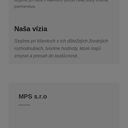
stojíme pri našich klientoch počas celej doby trvania
partnerstva.
Naša vízia
Stojíme pri klientoch v ich dôležitých životných
rozhodnutiach, tvoríme hodnoty, ktoré majú
zmysel a presah do budúcnosti.
.
MPS s.r.o