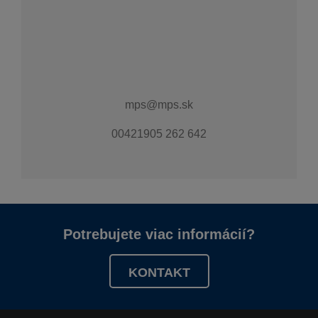
mps@mps.sk
00421905 262 642
Potrebujete viac informácií?
KONTAKT