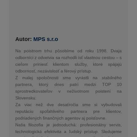
Autor:
MPS s.r.o
Na poistnom trhu pôsobíme od roku 1998. Dvaja
odborníci z odvetvia sa rozhodli ísť vlastnou cestou – s
cieľom priniesť klientom služby, ktoré spájajú
odbornosť, nezávislosť a férový prístup.
Z malej spoločnosti sme vyrástli na stabilného
partnera, ktorý dnes patrí medzi TOP 10
sprostredkovateľov v neživotnom poistení na
Slovensku.
Za viac než dve desaťročia sme si vybudovali
reputáciu spoľahlivého partnera pre klientov,
podriadených finančných agentov aj poisťovne.
Naša filozofia je jednoduchá: profesionálny servis,
technologická efektivita a ľudský prístup. Sledujeme