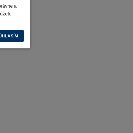
právne a
môžete
ÚHLASÍM