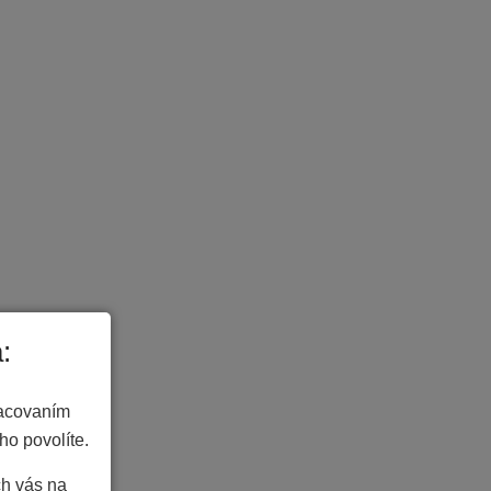
:
racovaním
ho povolíte.
ch vás na