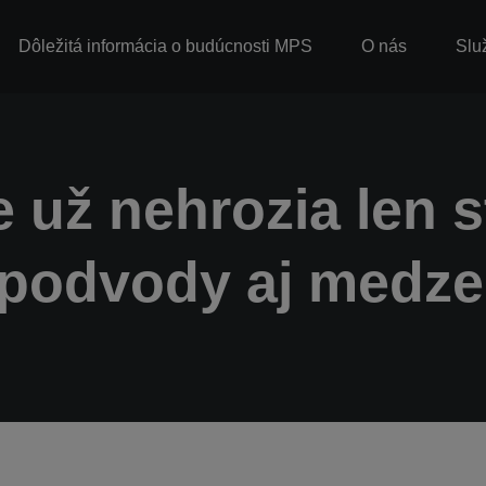
Dôležitá informácia o budúcnosti MPS
O nás
Slu
už nehrozia len s
 podvody aj medzer