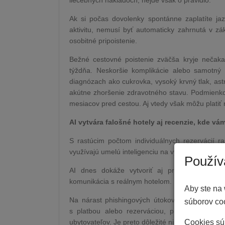
liečebných nákladoch, nejde však o pravidlo.
Ak si počas dovolenky spontánne zaplatíte jaz
aktivitu, nemusí byť automaticky zahrnutá v zák
osobitné pripoistenie.
Bežné cestovné poistenie zväčša kryje nečakan
týždňa. Neskoršie komplikácie alebo samotný 
diagnózach ako cukrovka, vysoký krvný tlak, ast
akútne zhoršenie zdravotného stavu. Podmienkou
mesiacov pred cestou. Aj vtedy však môžu platiť ni
AI vytvára falošné hotely aj recenzie, kde v
S rastúcim počtom individuálnych rezervácií ra
využívajú umelú inteligenciu na vytváranie falošn
Použív
AI dnes dokáže vytvoriť aj presvedčivé rec
komunikácia s reálnym hotelom.
Aby ste na 
Na nárast phishingových útokov upozornil aj B
súborov coo
s platbou alebo rezerváciou, pričom komunik
Cookies sú 
ubytovateľov. Je preto dôležité nikdy neposielať 