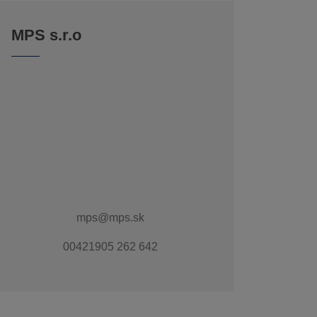
MPS s.r.o
mps@mps.sk
00421905 262 642