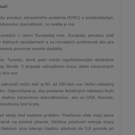
tačí
psky preukaz zdravotného poistenia (EHIC) a predpokladajú,
avotnú starostlivosť, no realita je iná.
 cestách v rámci Európskej únie. Európsky preukaz totiž
 v štátnych zariadeniach a za rovnakých podmienok ako pre
namená pomerne vysoké doplatky.
šia. Turecko, ktoré patrí medzi najobľúbenejšie destinácie
piaty Slovák. V prípade vážnejšieho úrazu alebo zdravotných
tisíc eur.
 zahraničí môžu stáť aj 80- až 100-tisíc eur. Veľmi nákladný
ko. Odporúčané je, aby poistenie liečebných nákladov krylo
 s drahou zdravotnou starostlivosťou, ako sú USA, Kanada,
bmedzený limit krytia.
 až vtedy, keď nastane problém. Poisťovne však majú jasne
nárok na poistné plnenie. Väčšina poisťovní nekryje úrazy
iektoré síce tolerujú hladinu alkoholu do 0,8 promile pri