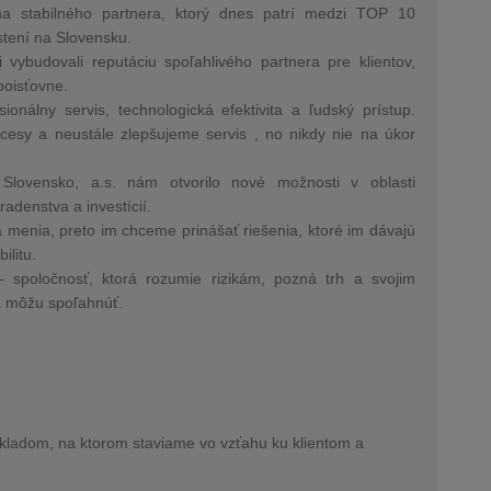
 na stabilného partnera, ktorý dnes patrí medzi TOP 10
stení na Slovensku.
vybudovali reputáciu spoľahlivého partnera pre klientov,
poisťovne.
ionálny servis, technologická efektivita a ľudský prístup.
ocesy a neustále zlepšujeme servis , no nikdy nie na úkor
 Slovensko, a.s. nám otvorilo nové možnosti v oblasti
adenstva a investícií.
a menia, preto im chceme prinášať riešenia, ktoré im dávajú
ilitu.
 spoločnosť, ktorá rozumie rizikám, pozná trh a svojim
sa môžu spoľahnúť.
ákladom, na ktorom staviame vo vzťahu ku klientom a