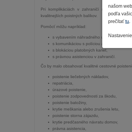
našom webe
Pri komplikáciách v zahraničí môžu byť užito
podľa vašic
kvalitnejších poistných balíkov.
prečítať
tu
.
Pomôcť môžu napríklad:
Nastavenie
s vybavením náhradného ubytovania,
s komunikáciou s políciou a tlmočením,
s blokáciou platobných kariet,
s právnou asistenciou v zahraničí.
Čo by malo obsahovať kvalitné cestovné poisten
poistenie liečebných nákladov,
repatriácia,
úrazové poistenie,
poistenie zodpovednosti za škodu,
poistenie batožiny,
krytie meškania alebo zrušenia letu,
poistenie storna zájazdu,
krytie predčasného návratu domov,
právna asistencia,