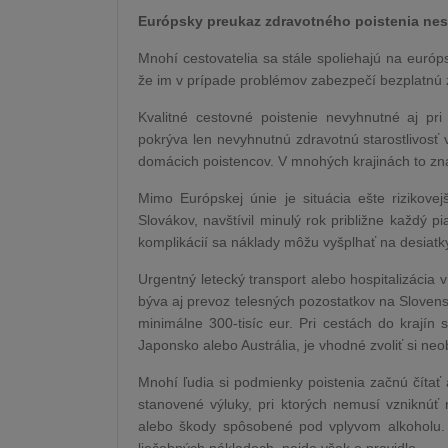
Európsky preukaz zdravotného poistenia nes
Mnohí cestovatelia sa stále spoliehajú na euró
že im v prípade problémov zabezpečí bezplatnú zdr
Kvalitné cestovné poistenie nevyhnutné aj pri
pokrýva len nevyhnutnú zdravotnú starostlivosť
domácich poistencov. V mnohých krajinách to z
Mimo Európskej únie je situácia ešte rizikovej
Slovákov, navštívil minulý rok približne každý 
komplikácií sa náklady môžu vyšplhať na desiatky 
Urgentný letecký transport alebo hospitalizácia v
býva aj prevoz telesných pozostatkov na Slovens
minimálne 300-tisíc eur. Pri cestách do krajín
Japonsko alebo Austrália, je vhodné zvoliť si neo
Mnohí ľudia si podmienky poistenia začnú čítať
stanovené výluky, pri ktorých nemusí vzniknúť 
alebo škody spôsobené pod vplyvom alkoholu. N