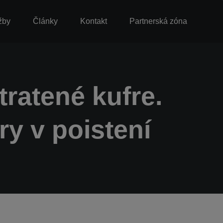
žby
Články
Kontakt
Partnerská zóna
tratené kufre.
y v poistení