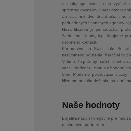
Z malej spoločnosti sme vyrástli
sprostredkovateľov v neživotnom poi
Za viac než dve desaťročia sme si 
podriadených finančných agentov aj 
Naša filozofia je jednoduchá: profes
Sledujeme trendy, digitalizujeme pr
osobného kontaktu.
Partnerstvo so Swiss Life Select
neživotného poistenia, finančného por
Vidíme, že potreby našich klientov s
väčšiu hodnotu, istotu a dlhodobú stab
Sme Moderné poisťovacie služby –
klientom prináša riešenia, na ktoré 
Naše hodnoty
Lojalita
našich kolegov je pre nás z
obchodným partnerom.