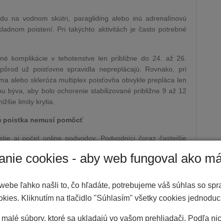
du na vodnom skútri, paragliding alebo inú adrenalínovú
ladnom poistení. Pri takýchto aktivitách je často potrebné
é komplikácie v tehotenstve len približne do 24. až 26.
pôrod už poisťovne spravidla nepreplácajú. Rovnako, pri
ma alebo skleróza multiplex poisťovňa obvykle prepláca len
 býva, aby bolo ochorenie stabilizované približne 9 až 12
žšie limity krytia.
ám poistka nemusí pomôcť
stie aj počet online podvodov. Podvodníci čoraz častejšie
ých fotografií apartmánov, ktoré v skutočnosti neexistujú.
anie cookies - aby web fungoval ako má
enzie alebo automatickú komunikáciu, ktorá pôsobí ako
webe ľahko našli to, čo hľadáte, potrebujeme váš súhlas so sp
ooking.com. Klienti dostávajú správy o údajnom probléme
kies. Kliknutím na tlačidlo "Súhlasím" všetky cookies jednoduc
ácia môže prichádzať aj cez napadnuté účty skutočných
malé súbory, ktoré sa ukladajú vo vašom prehliadači. Podľa ni
peniaze mimo oficiálnej rezervačnej platformy.