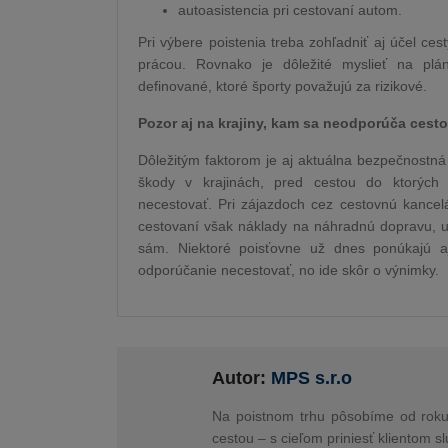
autoasistencia pri cestovaní autom.
Pri výbere poistenia treba zohľadniť aj účel cesty
prácou. Rovnako je dôležité myslieť na plá
definované, ktoré športy považujú za rizikové.
Pozor aj na krajiny, kam sa neodporúča cest
Dôležitým faktorom je aj aktuálna bezpečnostná 
škody v krajinách, pred cestou do ktorých 
necestovať. Pri zájazdoch cez cestovnú kancelá
cestovaní však náklady na náhradnú dopravu, ub
sám. Niektoré poisťovne už dnes ponúkajú aj 
odporúčanie necestovať, no ide skôr o výnimky.
Autor:
MPS s.r.o
Na poistnom trhu pôsobíme od roku 
cestou – s cieľom priniesť klientom sl