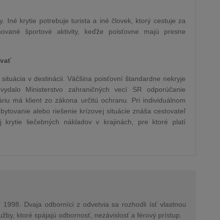
. Iné krytie potrebuje turista a iné človek, ktorý cestuje za
nované športové aktivity, keďže poisťovne majú presne
ovať
situácia v destinácii. Väčšina poisťovní štandardne nekryje
vydalo Ministerstvo zahraničných vecí SR odporúčanie
riu má klient zo zákona určitú ochranu. Pri individuálnom
ytovanie alebo riešenie krízovej situácie znáša cestovateľ
krytie liečebných nákladov v krajinách, pre ktoré platí
1998. Dvaja odborníci z odvetvia sa rozhodli ísť vlastnou
užby, ktoré spájajú odbornosť, nezávislosť a férový prístup.