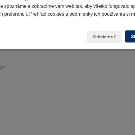
 spoznáme a zobrazíme vám web tak, aby všetko fungovalo s
čné rozšírené asistenčné služby, ktoré bývajú súčasťou
h preferencií. Prehľad cookies a podmienky ich používania si 
S
Odmietnuť
ie?