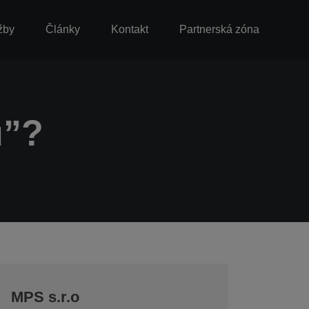
žby
Články
Kontakt
Partnerská zóna
u”?
MPS s.r.o