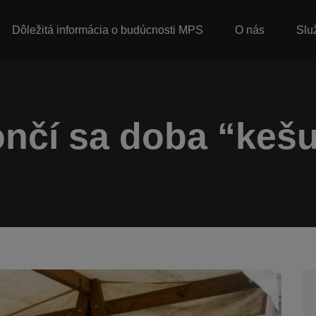
Dôležitá informácia o budúcnosti MPS
O nás
Slu
nčí sa doba “keš