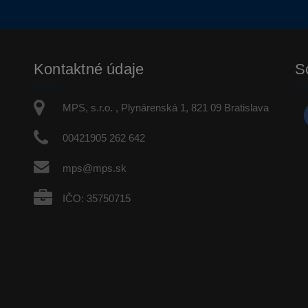
Kontaktné údaje
S
MPS, s.r.o. , Plynárenská 1, 821 09 Bratislava
00421905 262 642
mps@mps.sk
IČO: 35750715