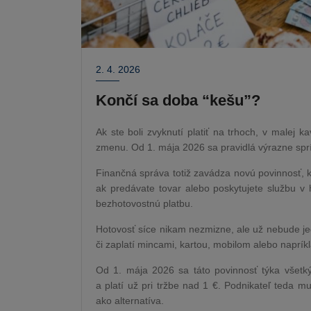
2. 4. 2026
Končí sa doba “kešu”?
Ak ste boli zvyknutí platiť na trhoch, v malej k
zmenu. Od 1. mája 2026 sa pravidlá výrazne sprí
Finančná správa totiž zavádza novú povinnosť, k
ak predávate tovar alebo poskytujete službu v
bezhotovostnú platbu.
Hotovosť síce nikam nezmizne, ale už nebude j
či zaplatí mincami, kartou, mobilom alebo naprík
Od 1. mája 2026 sa táto povinnosť týka všetký
a platí už pri tržbe nad 1 €. Podnikateľ teda 
ako alternatíva.