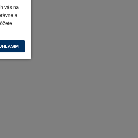
ch vás na
právne a
môžete
ÚHLASÍM