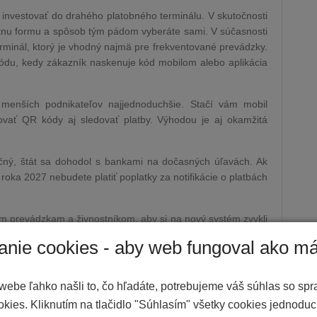
investovať do drahého platobného terminálu. V skutočnosti
étnu formu a spôsob tým pádom vyberáte sami. V súčasnosti
erminál, ktorý je vhodný najmä pre frekventované prevádzky.
ódu, kedy zákazník naskenuje kód mobilom alebo aplikácia
menších podnikateľov najjednoduchšie. Stačí vám mobil
erovať QR kódy aj sledovať platby. Výhodou je aj okamžitá
očný, štát sa dohodol s bankami na dočasných úľavách. Ak
oka 2027 nebudete platiť poplatky za notifikácie o platbách
prevádzkam a živnostníkom, aby si na nový systém zvykli
 odignorujete, môže sa vám to poriadne vypomstiť. Pri
anie cookies - aby web fungoval ako má
 od 500 eur až do 15 000 eur.
kúšať si vybrané riešenie a pripraviť sa skôr, než príde ostrý
webe ľahko našli to, čo hľadáte, potrebujeme váš súhlas so sp
ší komfort pre zákazníkov, ale najmä väčšia transparentnosť
kies. Kliknutím na tlačidlo "Súhlasím" všetky cookies jednoduc
tam, kde doteraz dominovala hotovosť.