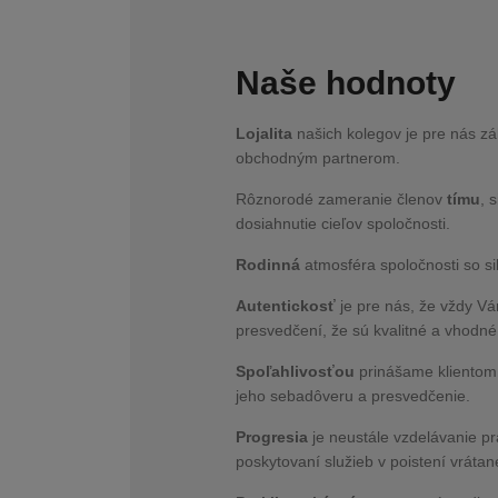
Naše hodnoty
Lojalita
našich kolegov je pre nás z
obchodným partnerom.
Rôznorodé zameranie členov
tímu
, 
dosiahnutie cieľov spoločnosti.
Rodinná
atmosféra spoločnosti so sil
Autentickosť
je pre nás, že vždy Vá
presvedčení, že sú kvalitné a vhodné
Spoľahlivosťou
prinášame klientom 
jeho sebadôveru a presvedčenie.
Progresia
je neustále vzdelávanie p
poskytovaní služieb v poistení vrátane