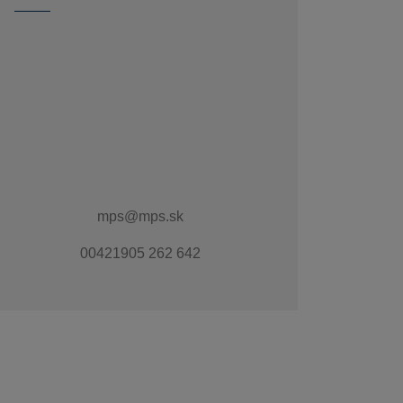
mps@mps.sk
00421905 262 642