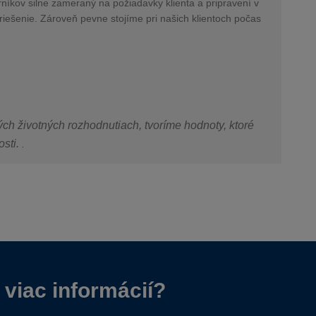
íkov silne zameraný na požiadavky klienta a pripravení v
iešenie. Zároveň pevne stojíme pri našich klientoch počas
tých životných rozhodnutiach, tvoríme hodnoty, ktoré
osti.
.
 viac informácií?