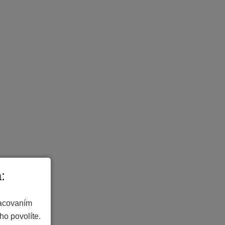
:
racovaním
ho povolíte.