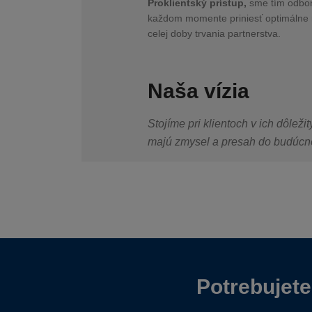
Proklientský prístup,
sme tím odborn
každom momente priniesť optimálne r
celej doby trvania partnerstva.
Naša vízia
Stojíme pri klientoch v ich dôleži
majú zmysel a presah do budúcn
Potrebujete