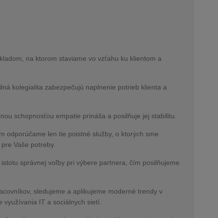
ákladom, na ktorom staviame vo vzťahu ku klientom a
silná kolegialita zabezpečujú naplnenie potrieb klienta a
nou schopnosťou empatie prináša a posilňuje jej stabilitu.
m odporúčame len tie poistné služby, o ktorých sme
 pre Vaše potreby.
istotu správnej voľby pri výbere partnera, čím posilňujeme
racovníkov, sledujeme a aplikujeme moderné trendy v
 využívania IT a sociálnych sietí.