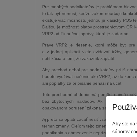
Pre mnohých podnikateľov je problémom hlavne 
to tak byť nemusí, keďže zákon neurčuje konkr
existuje viac možností, jednou je klasický POS t
Ďalšou je možnosť platby prostredníctvom QR k
VRP2 od Finančnej správy, ktorá je zadarmo.
Práve VRP2 je riešenie, ktoré môže byť pre 
a v jednej aplikácii viete evidovať tržby, gen
notifikácia o tom, že zákazník zaplatil.
Aby prechod nebol pre podnikateľov príliš nár
budete využívať riešenie ako VRP2, až do konca r
ani poplatky za pripísanie peňazí na účet.
Toto prechodné obdobie má pomôcť najmä malým 
bez zbytočných nákladov. Ak túto povinnosť
Použív
opakovanom porušení zákona sa pokuty pohybujú
Aj preto sa oplatí začať riešiť všetko vopred, vys
Aby ste na 
termín zmeny. Cieľom tejto zmeny nie je len väč
súborov coo
podnikania a obmedzenie nepriznaných príjmov 