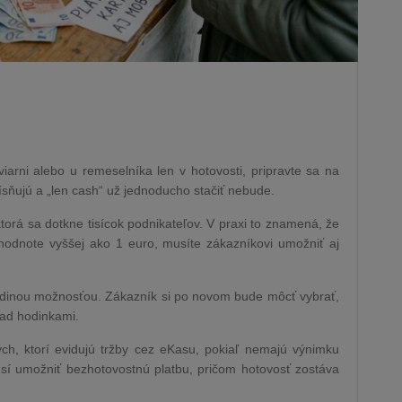
aviarni alebo u remeselníka len v hotovosti, pripravte sa na
sňujú a „len cash“ už jednoducho stačiť nebude.
torá sa dotkne tisícok podnikateľov. V praxi to znamená, že
 hodnote vyššej ako 1 euro, musíte zákazníkovi umožniť aj
edinou možnosťou. Zákazník si po novom bude môcť vybrať,
lad hodinkami.
ch, ktorí evidujú tržby cez eKasu, pokiaľ nemajú výnimku
musí umožniť bezhotovostnú platbu, pričom hotovosť zostáva