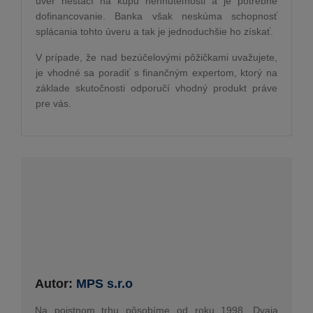
úver nestačí na kúpu nehnuteľnosti a je potrebné
dofinancovanie. Banka však neskúma schopnosť
splácania tohto úveru a tak je jednoduchšie ho získať.
V prípade, že nad bezúčelovými pôžičkami uvažujete,
je vhodné sa poradiť s finančným expertom, ktorý na
základe skutočnosti odporučí vhodný produkt práve
pre vás.
Autor:
MPS s.r.o
Na poistnom trhu pôsobíme od roku 1998. Dvaja