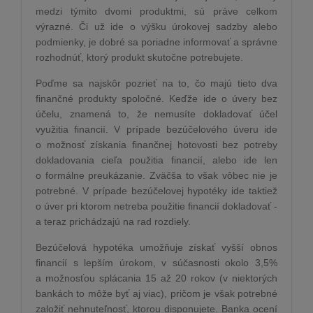
medzi týmito dvomi produktmi, sú práve celkom
výrazné. Či už ide o výšku úrokovej sadzby alebo
podmienky, je dobré sa poriadne informovať a správne
rozhodnúť, ktorý produkt skutočne potrebujete.
Poďme sa najskôr pozrieť na to, čo majú tieto dva
finančné produkty spoločné. Keďže ide o úvery bez
účelu, znamená to, že nemusíte dokladovať účel
využitia financií. V prípade bezúčelového úveru ide
o možnosť získania finančnej hotovosti bez potreby
dokladovania cieľa použitia financií, alebo ide len
o formálne preukázanie. Zväčša to však vôbec nie je
potrebné. V prípade bezúčelovej hypotéky ide taktiež
o úver pri ktorom netreba použitie financií dokladovať -
a teraz prichádzajú na rad rozdiely.
Bezúčelová hypotéka umožňuje získať vyšší obnos
financií s lepším úrokom, v súčasnosti okolo 3,5%
a možnosťou splácania 15 až 20 rokov (v niektorých
bankách to môže byť aj viac), pričom je však potrebné
založiť nehnuteľnosť, ktorou disponujete. Banka ocení