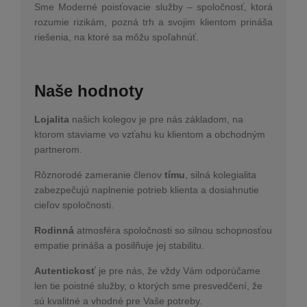
Sme Moderné poisťovacie služby – spoločnosť, ktorá
rozumie rizikám, pozná trh a svojim klientom prináša
riešenia, na ktoré sa môžu spoľahnúť.
Naše hodnoty
Lojalita
našich kolegov je pre nás základom, na
ktorom staviame vo vzťahu ku klientom a obchodným
partnerom.
Rôznorodé zameranie členov
tímu
, silná kolegialita
zabezpečujú naplnenie potrieb klienta a dosiahnutie
cieľov spoločnosti.
Rodinná
atmosféra spoločnosti so silnou schopnosťou
empatie prináša a posilňuje jej stabilitu.
Autentickosť
je pre nás, že vždy Vám odporúčame
len tie poistné služby, o ktorých sme presvedčení, že
sú kvalitné a vhodné pre Vaše potreby.