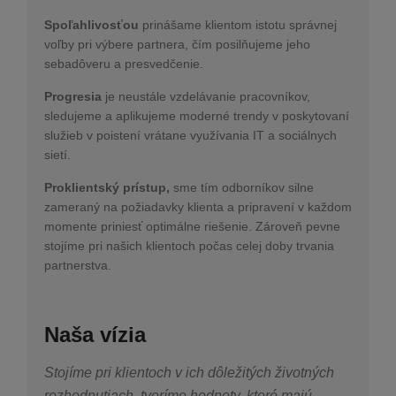
Spoľahlivosťou
prinášame klientom istotu správnej
voľby pri výbere partnera, čím posilňujeme jeho
sebadôveru a presvedčenie.
Progresia
je neustále vzdelávanie pracovníkov,
sledujeme a aplikujeme moderné trendy v poskytovaní
služieb v poistení vrátane využívania IT a sociálnych
sietí.
Proklientský prístup,
sme tím odborníkov silne
zameraný na požiadavky klienta a pripravení v každom
momente priniesť optimálne riešenie. Zároveň pevne
stojíme pri našich klientoch počas celej doby trvania
partnerstva.
Naša vízia
Stojíme pri klientoch v ich dôležitých životných
rozhodnutiach, tvoríme hodnoty, ktoré majú