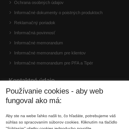
Ochrana osobných údajov
Informačné dokumenty o poistných produktoch
Reklamačný poriadok
Informačná povinnosť
Informačné memorandum
Informačné memorandum pre klientov
Informačné memorandum pre PFA a Tipér
Kontaktné údaje
Používanie cookies - aby web
MPS, s.r.o. , Plynárenská 1, 821 09 Bratislava
fungoval ako má:
00421905 262 642
Aby ste na webe ľahko našli to, čo hľadáte, potrebujeme váš
mps@mps.sk
súhlas so spracovaním súborov cookies. Kliknutím na tlačidlo
"Súhlasím" všetky cookies jednoducho povolíte.