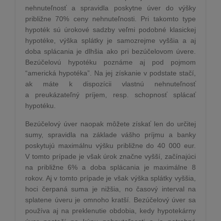
nehnuteľnosť a spravidla poskytne úver do výšky
približne 70% ceny nehnuteľnosti. Pri takomto type
hypoték sú úrokové sadzby veľmi podobné klasickej
hypotéke, výška splátky je samozrejme vyššia a aj
doba splácania je dlhšia ako pri bezúčelovom úvere.
Bezúčelovú hypotéku poznáme aj pod pojmom
“americká hypotéka”. Na jej získanie v podstate stačí,
ak máte k dispozícii vlastnú nehnuteľnosť
a preukázateľný príjem, resp. schopnosť splácať
hypotéku.
Bezúčelový úver naopak môžete získať len do určitej
sumy, spravidla na základe vášho príjmu a banky
poskytujú maximálnu výšku približne do 40 000 eur.
V tomto prípade je však úrok značne vyšší, začínajúci
na približne 6% a doba splácania je maximálne 8
rokov. Aj v tomto prípade je však výška splátky vyššia,
hoci čerpaná suma je nižšia, no časový interval na
splatene úveru je omnoho kratší. Bezúčelový úver sa
používa aj na preklenutie obdobia, kedy hypotekárny