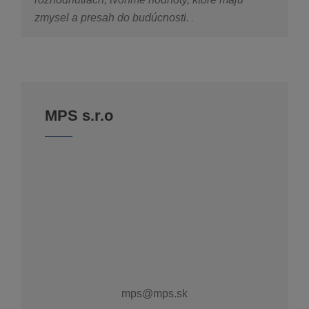
zmysel a presah do budúcnosti.
.
MPS s.r.o
mps@mps.sk