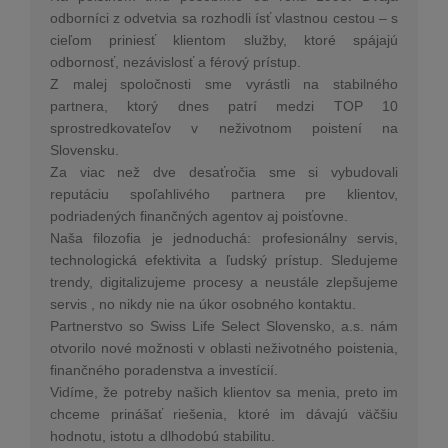
odborníci z odvetvia sa rozhodli ísť vlastnou cestou – s
cieľom priniesť klientom služby, ktoré spájajú
odbornosť, nezávislosť a férový prístup.
Z malej spoločnosti sme vyrástli na stabilného
partnera, ktorý dnes patrí medzi TOP 10
sprostredkovateľov v neživotnom poistení na
Slovensku.
Za viac než dve desaťročia sme si vybudovali
reputáciu spoľahlivého partnera pre klientov,
podriadených finančných agentov aj poisťovne.
Naša filozofia je jednoduchá: profesionálny servis,
technologická efektivita a ľudský prístup. Sledujeme
trendy, digitalizujeme procesy a neustále zlepšujeme
servis , no nikdy nie na úkor osobného kontaktu.
Partnerstvo so Swiss Life Select Slovensko, a.s. nám
otvorilo nové možnosti v oblasti neživotného poistenia,
finančného poradenstva a investícií.
Vidíme, že potreby našich klientov sa menia, preto im
chceme prinášať riešenia, ktoré im dávajú väčšiu
hodnotu, istotu a dlhodobú stabilitu.